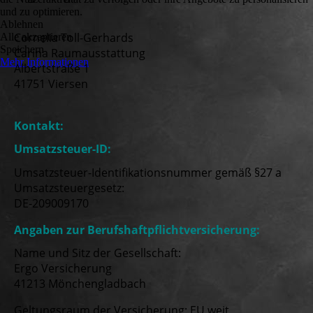
und zu optimieren.
Ablehnen
Cornelia Toll-Gerhards
Alle akzeptieren
Speichern
Carina Raumausstattung
Mehr Informationen
Albertstraße 1
41751 Viersen
Kontakt:
Umsatzsteuer-ID:
Umsatzsteuer-Identifikationsnummer gemäß §27 a
Umsatzsteuergesetz:
DE-209009170
Angaben zur Berufshaftpflichtversicherung:
Name und Sitz der Gesellschaft:
Ergo Versicherung
41213 Mönchengladbach
Geltungsraum der Versicherung: EU weit